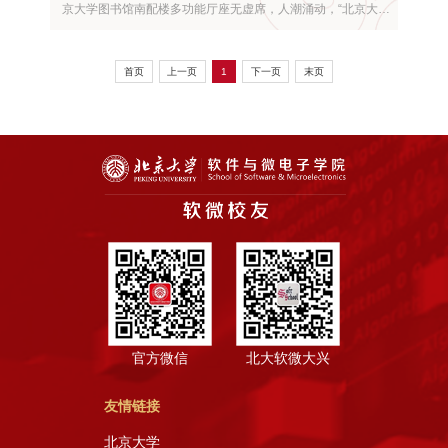
京大学图书馆南配楼多功能厅座无虚席，人潮涌动，“北京大学
软件与微电子学院2009年春季校友联谊会”在这里隆重举行。本
次活动的主题是“关注宏观形势、探讨职业发展、促进学习交
流”。近300名新老校友齐聚燕园，共话职业发展，共畅美好未
首页
上一页
1
下一页
末页
来。 会议由院长助理姜淼主持。党委书记兼副院长白志强教...
官方微信
北大软微大兴
友情链接
北京大学