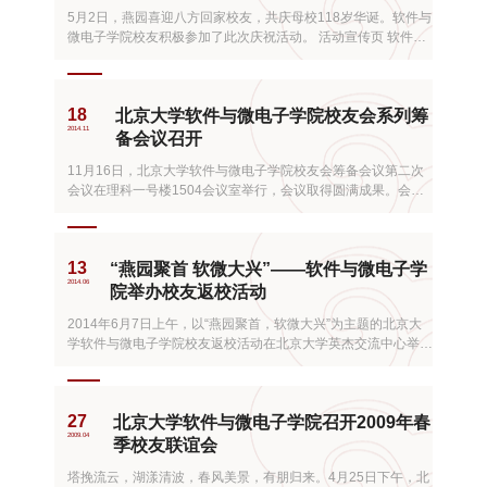
5月2日，燕园喜迎八方回家校友，共庆母校118岁华诞。软件与
微电子学院校友积极参加了此次庆祝活动。 活动宣传页 软件与
微电子学院自2002年建院以来，一直秉持着培养复合型、创新
型人才的宗旨，已经向社会推送出十届含计算机、金融、管理、
艺术等方面的顶尖人才。返校日当天，校友们和接待处的师生亲
18
北京大学软件与微电子学院校友会系列筹
切互动，热情交流，校友们询问在校学弟学妹们的生活、学...
2014.11
备会议召开
11月16日，北京大学软件与微电子学院校友会筹备会议第二次
会议在理科一号楼1504会议室举行，会议取得圆满成果。会议
由学院党委书记陈向群主持，常务副院长杜鹏、学院相关老师及
各届毕业生代表出席。 会议讨论环节 北京大学软件与微电子学
院至今已成立十二年，各界优秀院友活跃在各个领域，取得了令
13
“燕园聚首 软微大兴”——软件与微电子学
人骄傲的成绩。此次筹备会议旨在增进交流加强沟通，将校友...
2014.06
院举办校友返校活动
2014年6月7日上午，以“燕园聚首，软微大兴”为主题的北京大
学软件与微电子学院校友返校活动在北京大学英杰交流中心举
行。北京大学软件与微电子学院理事长杨芙清院士，学术委员会
主任王阳元院士，北京大学校友会秘书长李宇宁，北京大学副秘
书长兼任软微学院副院长白志强等领导、院友代表及学校各职能
27
北京大学软件与微电子学院召开2009年春
部门代表出席了此次活动。软微学院院长张兴、常务副院长杜
2009.04
鹏...
季校友联谊会
塔挽流云，湖漾清波，春风美景，有朋归来。4月25日下午，北