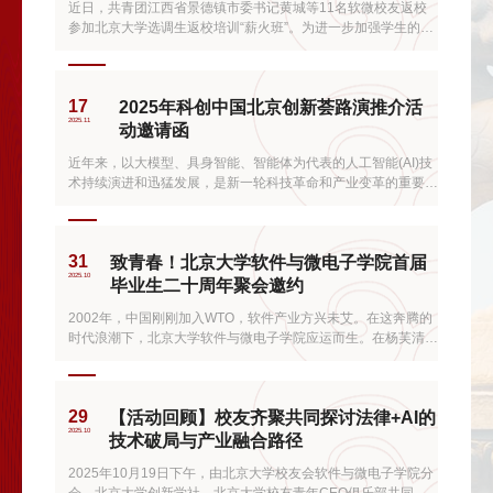
近日，共青团江西省景德镇市委书记黄城等11名软微校友返校
参加北京大学选调生返校培训“薪火班”。为进一步加强学生的就
业引导与理想信念教育，帮助同学们深入了解选调生工作与成长
路径，软件与微电子学院举行选调生返校经验分享交流活动。
17
2025年科创中国北京创新荟路演推介活
2025.11
动邀请函
近年来，以大模型、具身智能、智能体为代表的人工智能(AI)技
术持续演进和迅猛发展，是新一轮科技革命和产业变革的重要驱
动力量，正在逐步渗透到经济社会发展的方方面面，展现出强大
的赋能作用和广阔的发展前景。
31
致青春！北京大学软件与微电子学院首届
2025.10
毕业生二十周年聚会邀约
2002年，中国刚刚加入WTO，软件产业方兴未艾。在这奔腾的
时代浪潮下，北京大学软件与微电子学院应运而生。在杨芙清院
士、王阳元院士等师长的引领下，一群怀揣梦想的青年相聚于北
京大学的大兴校区，共同挥洒青春，相伴成长。
29
【活动回顾】校友齐聚共同探讨法律+AI的
2025.10
技术破局与产业融合路径
2025年10月19日下午，由北京大学校友会软件与微电子学院分