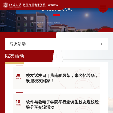
软微校友
您现在的位置:
首页
-
软微校友
-
院友活动
院友活动
院友活动
30
校友返校日｜燕南驰风絮，未名忆芳华，
2026.04
欢迎校友回家！
18
软件与微电子学院举行选调生校友返校经
2025.11
验分享交流活动