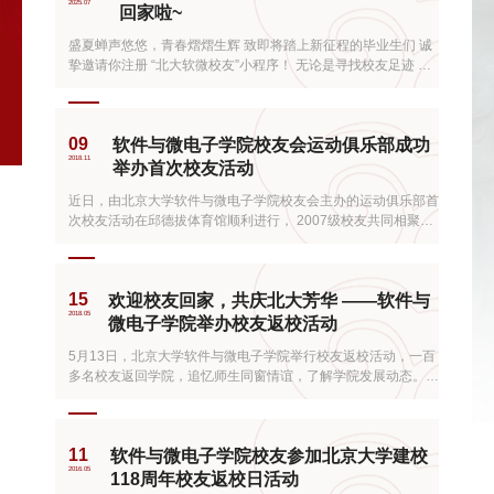
2025.07
回家啦~
盛夏蝉声悠悠，青春熠熠生辉 致即将踏上新征程的毕业生们 诚
挚邀请你注册 “北大软微校友”小程序！ 无论是寻找校友足迹 还
是便捷预约重返校园 抑或是获取最新新闻资讯 ............ 在这里 专
属软微人的贴心服务一应俱全 请查收这份使用指南吧！
09
软件与微电子学院校友会运动俱乐部成功
2018.11
举办首次校友活动
近日，由北京大学软件与微电子学院校友会主办的运动俱乐部首
次校友活动在邱德拔体育馆顺利进行， 2007级校友共同相聚于
体育馆，毕业已经8年的他们再次相聚在燕园，校友们非常激动
与开心。 活动开始校友们便聚在一起回忆起上学时光的点点滴
滴，交谈着自己的生活以及工作中的快乐与忧愁，每一句言语、
15
欢迎校友回家，共庆北大芳华 ——软件与
每一个表情、每一个笑容都能够深深切切的感受到校友们对燕
2018.05
园...
微电子学院举办校友返校活动
5月13日，北京大学软件与微电子学院举行校友返校活动，一百
多名校友返回学院，追忆师生同窗情谊，了解学院发展动态。
欢迎软件与微电子学院校友返校 上午9点，校友们陆续来到学
院。首先在篮球场上举行校友和在校生的对抗篮球赛。赛后，软
件与微电子学院党委书记陈向群、党委副书记姜淼、2013级研
11
软件与微电子学院校友参加北京大学建校
会主席李玮为北大软微运动俱乐部进行剪彩。 篮球赛 赛后合...
2016.05
118周年校友返校日活动