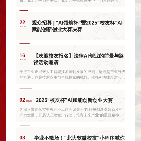
会、北京大学创新学社、北京大学校友青年CEO俱乐部共同组
织的“智能时代・校友聚力・破局成长”AI法律沙龙，在北京大学
全球创新创业中心举办。本次沙龙汇聚了来自学术界、技术界、
产业界及资本领域的相关专家，系统探讨了法律人工智能的应用
22
观众招募 | “AI领航杯”暨2025“校友杯”AI
前景、关键技术与合规挑战，并就法律科技协同生态的未...
2025.10
赋能创新创业大赛决赛
16
【欢迎校友报名】法律AI创业的前景与路
2025.10
径活动邀请
千行百业正迎来人工智能技术蓬勃发展的浪潮，这既是产业升级
的机遇，亦是技术应用与合规探索的挑战。依托AI法律沙龙活
动，我们汇聚具备前瞻视野的优秀资本、深耕领域的学界力量及
推动跨界融合的产业主体，共同梳理人工智能技术的应用边界，
探索合规路径，携手构建法律科技领域的协同新生态。
02
2025“校友杯”AI赋能创新创业大赛
2025.10
为深入贯彻落实中央经济工作会议关于“以科技创新引领新质生
产力发展，开展'人工智能+’行动，培育未来产业”的重要精神，
推动人工智能与经济社会各行业各领域广泛深度融合，北京大学
软件与微电子学院，联合北京大兴经济开发区管委会、中国互联
网协会，面向高等院校及科研院所校友群体，共同举办2025“校
03
毕业不散场！“北大软微校友”小程序喊你
友杯”AI赋能创新创业大赛。