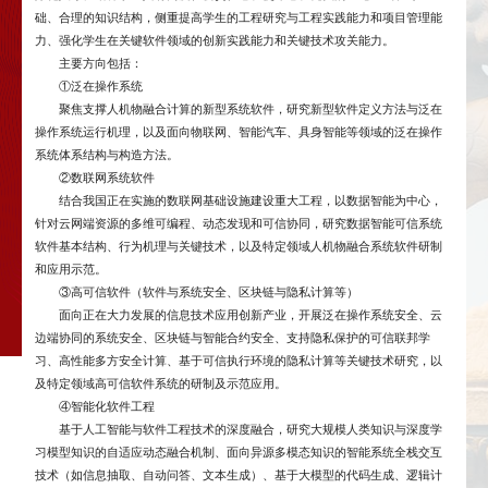
础、合理的知识结构，侧重提高学生的工程研究与工程实践能力和项目管理能
力、强化学生在关键软件领域的创新实践能力和关键技术攻关能力。
主要方向包括：
①泛在操作系统
聚焦支撑人机物融合计算的新型系统软件，研究新型软件定义方法与泛在
操作系统运行机理，以及面向物联网、智能汽车、具身智能等领域的泛在操作
系统体系结构与构造方法。
②数联网系统软件
结合我国正在实施的数联网基础设施建设重大工程，以数据智能为中心，
针对云网端资源的多维可编程、动态发现和可信协同，研究数据智能可信系统
软件基本结构、行为机理与关键技术，以及特定领域人机物融合系统软件研制
和应用示范。
③高可信软件（软件与系统安全、区块链与隐私计算等）
面向正在大力发展的信息技术应用创新产业，开展泛在操作系统安全、云
边端协同的系统安全、区块链与智能合约安全、支持隐私保护的可信联邦学
习、高性能多方安全计算、基于可信执行环境的隐私计算等关键技术研究，以
及特定领域高可信软件系统的研制及示范应用。
④智能化软件工程
基于人工智能与软件工程技术的深度融合，研究大规模人类知识与深度学
习模型知识的自适应动态融合机制、面向异源多模态知识的智能系统全栈交互
技术（如信息抽取、自动问答、文本生成）、基于大模型的代码生成、逻辑计