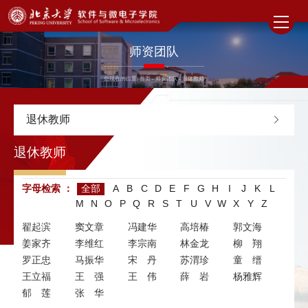
师资团队
您现在的位置:
首页
-
师资团队
-
退休教师
退休教师
退休教师
字母检索 ：
全部
A
B
C
D
E
F
G
H
I
J
K
L
M
N
O
P
Q
R
S
T
U
V
W
X
Y
Z
翟起滨
窦文章
冯建华
高培椿
郭文海
姜家齐
李维红
李宗南
林金龙
柳 翔
罗正忠
马振华
宋丹
苏渭珍
童 缙
王立福
王 强
王 伟
薛 岩
杨雅辉
郁 莲
张 华