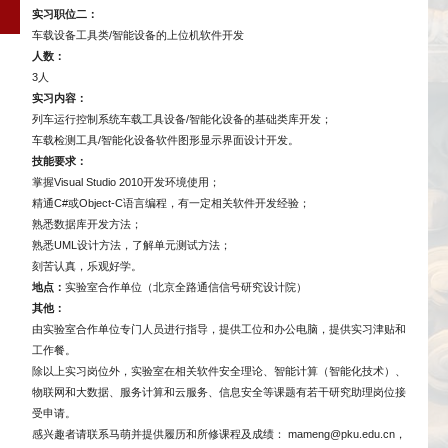
实习职位二：
车载设备工具类/智能设备的上位机软件开发
人数：
3人
实习内容：
列车运行控制系统车载工具设备/智能化设备的基础类库开发；
车载检测工具/智能化设备软件图形显示界面设计开发。
技能要求：
掌握Visual Studio 2010开发环境使用；
精通C#或Object-C语言编程，有一定相关软件开发经验；
熟悉数据库开发方法；
熟悉UML设计方法，了解单元测试方法；
刻苦认真，乐观好学。
地点：
实验室合作单位（北京全路通信信号研究设计院）
其他：
由实验室合作单位专门人员进行指导，提供工位和办公电脑，提供实习津贴和
工作餐。
除以上实习岗位外，实验室在相关软件安全理论、智能计算（智能化技术）、
物联网和大数据、服务计算和云服务、信息安全等课题有若干研究助理岗位接
受申请。
感兴趣者请联系马萌并提供履历和所修课程及成绩：
mameng@pku.edu.cn
，