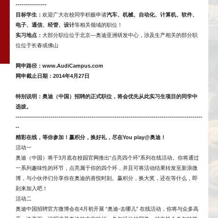
----------------
目标学生：
欢迎广大在校同学积极申请
汽车、机械、自动化、计算机、软件、
电子、通信、经管、设计
等相关领域的职位！
实习地点：
大部分职位位于北京—奥迪亚洲研发中心，涉及生产相关的部分职
位位于长春或佛山
网申路径：
www.AudiCampus.com
网申截止日期：
2014
年
4
月
27
日
特别说明：奥迪（中国）招聘的正式职位，将会优先从此实习生项目的同学中
选拔。
------------------------------------------------------------------------------------------------
--
精彩在线，等你参加！赢积分，换好礼，尽在
You play@
奥迪！
活动一
奥迪（中国）将于3月底在校园官网推出“点亮四个环”系列在线活动。你将通过
一系列趣味性的环节，点亮属于你的四个环，并且可将活动结果转发至新浪微
博，与小伙伴们分享你在奥迪的喜悦时刻。赢积分，换大奖，还在等什么，即
刻来加入吧！
活动二
奥迪中国招聘官方微博会在4月初开展 “奥迪-去哪儿” 在线活动，你将与众多高