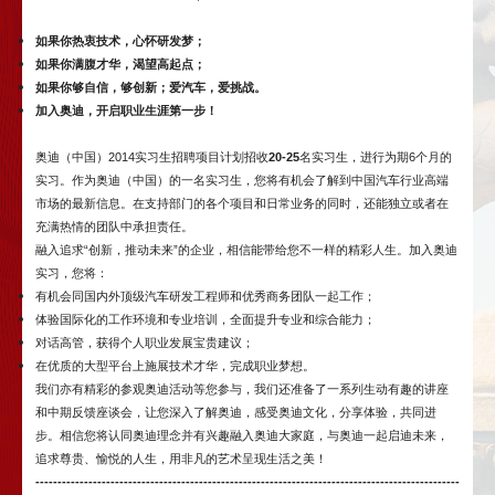
如果你热衷技术，心怀研发梦；
如果你满腹才华，渴望高起点；
如果你够自信，够创新；爱汽车，爱挑战。
加入奥迪，开启职业生涯第一步！
奥迪（中国）2014实习生招聘项目计划招收
20-25
名实习生，进行为期6个月的
实习。作为奥迪（中国）的一名实习生，您将有机会了解到中国汽车行业高端
市场的最新信息。在支持部门的各个项目和日常业务的同时，还能独立或者在
充满热情的团队中承担责任。
融入追求“创新，推动未来”的企业，相信能带给您不一样的精彩人生。加入奥迪
实习，您将：
有机会同国内外顶级汽车研发工程师和优秀商务团队一起工作；
体验国际化的工作环境和专业培训，全面提升专业和综合能力；
对话高管，获得个人职业发展宝贵建议；
在优质的大型平台上施展技术才华，完成职业梦想。
我们亦有精彩的参观奥迪活动等您参与，我们还准备了一系列生动有趣的讲座
和中期反馈座谈会，让您深入了解奥迪，感受奥迪文化，分享体验，共同进
步。相信您将认同奥迪理念并有兴趣融入奥迪大家庭，与奥迪一起启迪未来，
追求尊贵、愉悦的人生，用非凡的艺术呈现生活之美！
------------------------------------------------------------------------------------------------