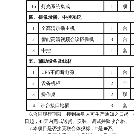
16
灯光系统集成
1
项
四、摄像录播、中控系统
1
全高清录播主机
1
台
2
智能高清视频会议摄像机
3
台
3
中控
1
套
五、辅助设备及线材
1
UPS不间断电源
1
台
2
设备机柜
2
个
3
操作桌
2
联
4
讲台接口地插
3
套
6.合同履行期限：接到采购人可生产通知之日起
日起，45天内完成送货、安装、调试并验收合格。
7.本项目是否接受联合体投标：□是
■否。