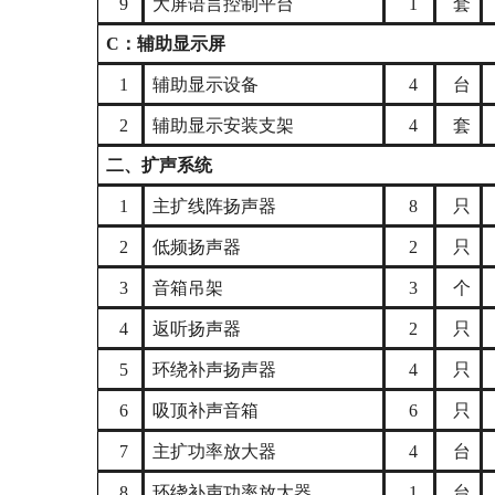
9
大屏语言控制平台
1
套
C：辅助显示屏
1
辅助显示设备
4
台
2
辅助显示安装支架
4
套
二、扩声系统
1
主扩线阵扬声器
8
只
2
低频扬声器
2
只
3
音箱吊架
3
个
4
返听扬声器
2
只
5
环绕补声扬声器
4
只
6
吸顶补声音箱
6
只
7
主扩功率放大器
4
台
8
环绕补声功率放大器
1
台