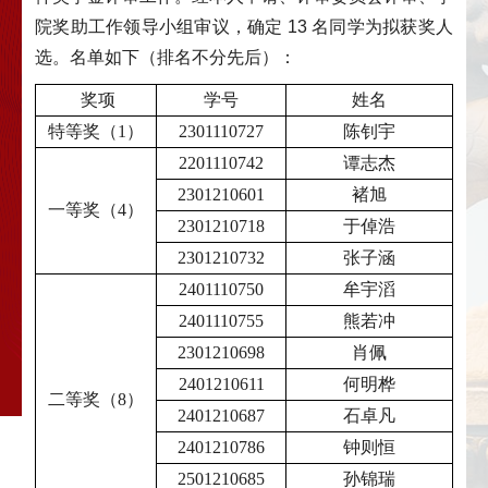
院奖助工作领导小组审议，确定 13 名同学为拟获奖人
选。名单如下（排名不分先后）：
奖项
学号
姓名
特等奖（1）
2301110727
陈钊宇
2201110742
谭志杰
2301210601
褚旭
一等奖（4）
2301210718
于倬浩
2301210732
张子涵
2401110750
牟宇滔
2401110755
熊若冲
2301210698
肖佩
2401210611
何明桦
二等奖（8）
2401210687
石卓凡
2401210786
钟则恒
2501210685
孙锦瑞