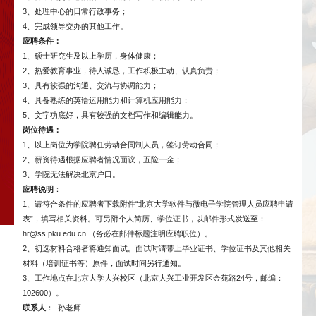
3、处理中心的日常行政事务；
4、完成领导交办的其他工作。
应聘条件：
1、硕士研究生及以上学历，身体健康；
2、热爱教育事业，待人诚恳，工作积极主动、认真负责；
3、具有较强的沟通、交流与协调能力；
4、具备熟练的英语运用能力和计算机应用能力；
5、文字功底好，具有较强的文档写作和编辑能力。
岗位待遇：
1、以上岗位为学院聘任劳动合同制人员，签订劳动合同；
2、薪资待遇根据应聘者情况面议，五险一金；
3、学院无法解决北京户口。
应聘说明
：
1、请符合条件的应聘者下载附件“北京大学软件与微电子学院管理人员应聘申请
表”，填写相关资料。可另附个人简历、学位证书，以邮件形式发送至：
hr@ss.pku.edu.cn
（务必在邮件标题注明应聘职位）。
2、初选材料合格者将通知面试。面试时请带上毕业证书、学位证书及其他相关
材料（培训证书等）原件，面试时间另行通知。
3、工作地点在北京大学大兴校区（北京大兴工业开发区金苑路24号，邮编：
102600）。
联系人
： 孙老师