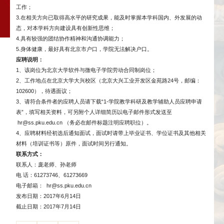
工作；
3.在相关方向已取得高水平的研究成果，能及时掌握本学科国内、外发展的动
态，对本学科方向建设具有创新性思维；
4.具有较强的团结协作精神和沟通协调能力；
5.身体健康，最好具有北京市户口，学院无法解决户口。
应聘说明：
1、该岗位为北京大学软件与微电子学院劳动合同制岗位；
2、工作地点在北京大学大兴校区（北京大兴工业开发区金苑路24号，邮编：
102600），待遇面议；
3、请符合条件者的应聘人员请下载“1-学院教学科研及教学辅助人员应聘申请
表”，填写相关资料，可另附个人详细简历以电子邮件形式发送至
hr@ss.pku.edu.cn
（务必在邮件标题注明应聘职位）。
4、应聘材料经初选后通知面试，面试时请带上毕业证书、学位证书及其他相关
材料（培训证书等）原件，面试时间另行通知。
联系方式：
联系人：庞老师、孙老师
电 话：61273746、61273669
电子邮箱：
hr@ss.pku.edu.cn
发布日期：2017年6月14日
截止日期：2017年7月14日