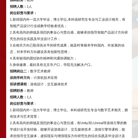
招聘人数：
1人
岗
位
职责与要求
：
1.获得国内外一流大学毕业，博士学位,本科或研究生专业与工业设计相关，有
智能产品设计行业或教学经验者优先；
2.具有高尚的师德及强烈的事业心与责任感，能够承担指导智能产品设计方向研
究生的综合实践及毕业设计工作；
3.在相关方向已取得高水平的研究成果，能及时掌握本学科国内、外发展的动
态，对本学科方向建设具有创新性思维；
4.具有较强的团结协作精神和沟通协调能力；
5.身体健康，最好具有北京市户口，学院无法解决户口。
招聘岗位二
：
数字艺术教师
设岗学科方向
：计算机技术应用
拟讲授课程
：游戏设计，交互媒体技术
拟聘职务：
教师
招聘人数：
1人
岗位职责与要求
：
1.获得国内外一流大学毕业，博士学位。本科或研究生专业与数字艺术相关，拥
有技术与艺术背景；
2.具有高尚的师德及强烈的事业心与责任感，有Unity3D,Unreal等游戏引擎的教
学或行业开发经验，能够开设游戏设计，交互媒体技术，游戏引擎等课程，能
承担指导交互媒体，虚拟现实与增强现实方向研究生的综合实践及毕业设计及