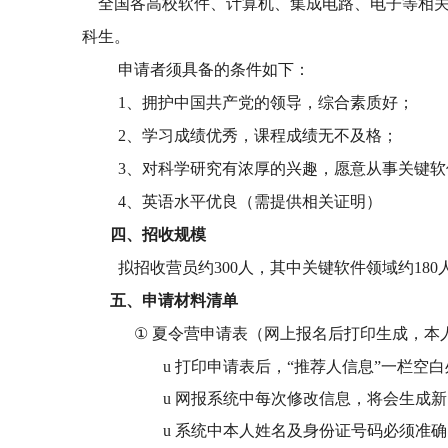
全国各高校软件、计算机、集成电路、电子等相关
科生。
申请者须具备的条件如下：
1
、拥护中国共产党的领导，综合素质好；
2
、学习成绩优秀，课程成绩无不及格；
3
、对科学研究有浓厚的兴趣，愿意从事关键软
4
、英语水平优良（需提供相关证明）
四、
招收规模
拟招收营员约300人，其中
关键软件领域约180
五、
申请材料清单
①
夏令营申请表（网上报名后打印生成，本
u
打印申请表后，“推荐人信息”一栏空
u
网报系统中每次修改信息，将会生成新
u
系统中本人姓名及身份证号码必须准确