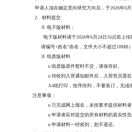
申请人须在确定意向研究方向后，于2026年6月
2
、材料提交
①
电子版材料：
电子版材料请于2026年6月24日16点前
请编号+姓名”命名，文件大小不超过10MB
②
纸质版材料
u
纸质版原件暂时不交，请保存好。
u
待收到入营通知邮件后，入营营员需在
A4纸打印，按序排列，不要装订，无须
注意事项：
u
只完成网上报名，未按要求提供材料者
u
申请者应对提交的所有材料的真实性负
u
申请材料一经收到，恕不退还。