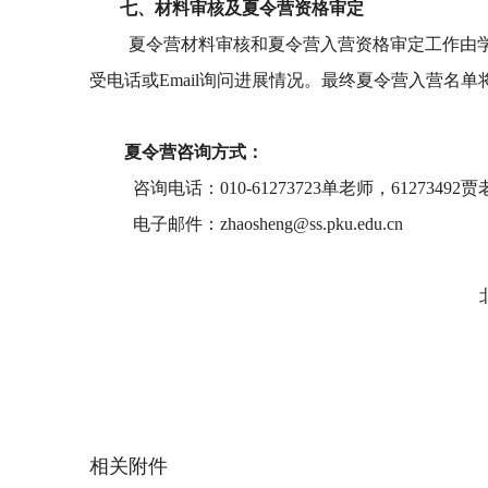
七、
材料审核及夏令营资格审定
夏令营材料审核和夏令营入营资格审定工作由学
受电话或Email询问进展情况。最终夏令营入营名
夏令营咨询方式：
咨询电话：
010-61273723
单老师，61273492贾
电子邮件：
zhaosheng@ss.pku.edu.cn
北京大
2
相关附件