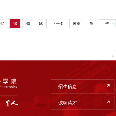
48
47
48
49
50
下一页
末页
第
招生信息
诚聘英才