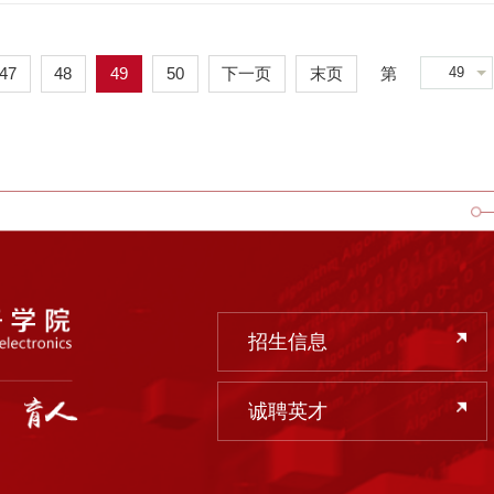
49
47
48
49
50
下一页
末页
第
招生信息
诚聘英才