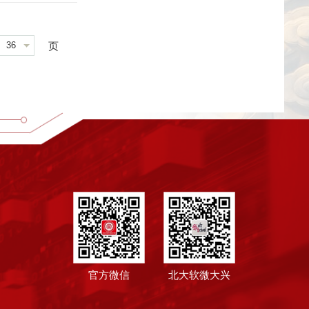
36
页
官方微信
北大软微大兴