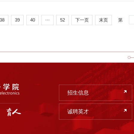
38
39
40
···
52
下一页
末页
第
招生信息
诚聘英才