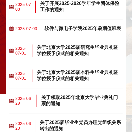
关于开展2025-2026学年学生团体保险
2025-07-
08
工作的通知
软件与微电子学院2025年暑期值班表
2025-07-03
关于北京大学2025届研究生毕业典礼暨
2025-
07-01
学位授予仪式的相关通知
关于北京大学2025届本科生毕业典礼暨
2025-
07-01
学位授予仪式的相关通知
关于领取2025年北京大学毕业典礼门
2025-06-
29
票的通知
关于2025届毕业生党员办理党组织关系
2025-06-
20
转出的通知