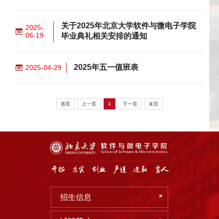
关于2025年北京大学软件与微电子学院
2025-
06-19
毕业典礼相关安排的通知
2025年五一值班表
2025-04-29
首页
上一页
4
下一页
末页
招生信息