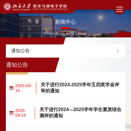
新闻中心
您现在的位置:
首页
-
新闻中心
-
通知公告
通知公告
通知公告
关于进行2024-2025学年五四奖学金评
2025-09-
16
审的通知
关于进行2024—2025学年学生素质综合
2025-
09-15
测评的通知